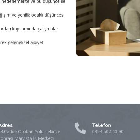
mayı hedeflemekte ve bu düşünce ile
ğişim ve yenilik odaklı düşüncesi
ndartları kapsamında çalışmalar
erek geleneksel aidiyet
Adres
Telefon
34.Cadde Otoban Yolu Tekince
0324 502 40 90
Sonrası Marvista İş Merkezi