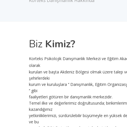
Korteks Danışmanlık Hakkında
Biz
Kimiz?
Korteks Psikolojik Danışmanlık Merkezi ve Eğitim Aka
olarak
kurulan ve başta Akdeniz Bölgesi olmak üzere talep ve 
şehirlerdeki
kurum ve kuruluşlara ‘’ Danışmanlık, Eğitim Organiza
‘’ gibi
faaliyetleri götüren bir danışmanlık merkezidir.
Temel ilke ve değerlerimiz doğrultusunda; birikimlerimi
kazandığımız
yetkinliklerimizi, sürdürülebilir büyümeyle en yüksek d
ve bu