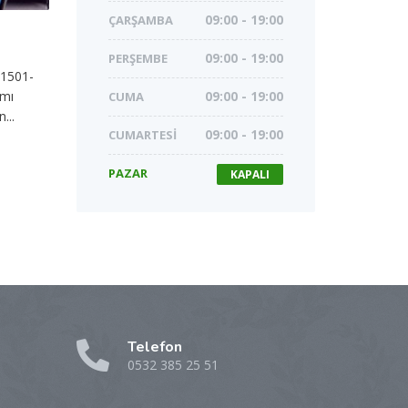
ÇARŞAMBA
09:00 - 19:00
PERŞEMBE
09:00 - 19:00
 1501-
ımı
CUMA
09:00 - 19:00
...
CUMARTESI
09:00 - 19:00
PAZAR
KAPALI
Telefon
0532 385 25 51