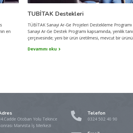
TUBİTAK Destekleri
ks
TÜBİTAK Sanayi Ar-Ge Projeleri Destekleme Programı
nin en
Sanayi Ar-Ge Destek Programı kapsamında, yenilik tan
çerçevesinde; yeni bir ürün üretilmesi, mevcut bir ürünün
Devamını oku
Adres
Telefon
34.Cadde Otoban Yolu Tekince
0324 502 40 90
Sonrası Marvista İş Merkezi